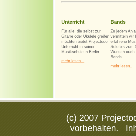
Unterricht
Bands
Für alle, die selbst zur
Zu jedem Anl
Gitarre oder Ukulele greifen
vermitteln wir
möchten bietet Projectodo
erfahrene Mus
Unterricht in seiner
Solo bis zum S
Musikschule in Berlin.
Wunsch auch 
Bands.
mehr lesen...
mehr lesen...
(c) 2007 Projecto
vorbehalten.
In